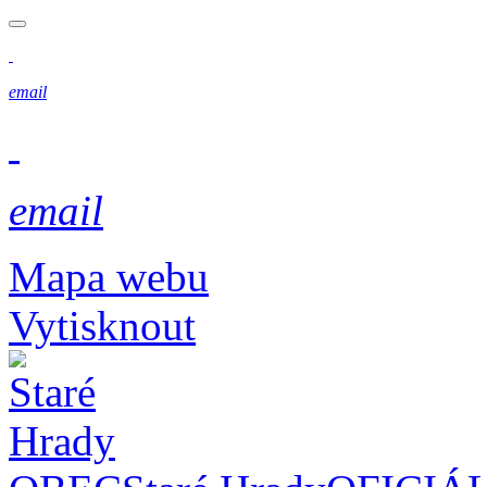
email
email
Mapa webu
Vytisknout