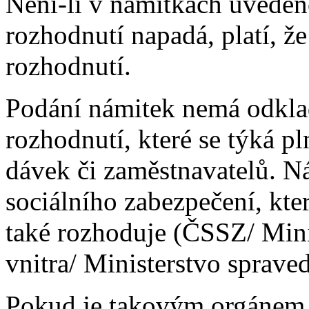
Není-li v námitkách uveden
rozhodnutí napadá, platí, ž
rozhodnutí.
Podání námitek nemá odklad
rozhodnutí, které se týká p
dávek či zaměstnavatelů. N
sociálního zabezpečení, kte
také rozhoduje (ČSSZ/ Mini
vnitra/ Ministerstvo spraved
Pokud je takovým orgánem 