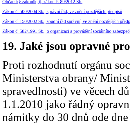
Občanský zákoník, tj. zákon č. 89/2012 Sb.
Zákon č. 500/2004 Sb., správní řád, ve znění pozdějších předpisů
Zákon č. 150/2002 Sb., soudní řád správní, ve znění pozdějších předp
Zákon č. 582/1991 Sb., o organizaci a provádění sociálního zabezpeče
19. Jaké jsou opravné pro
Proti rozhodnutí orgánu so
Ministerstva obrany/ Minist
spravedlnosti) ve věcech dů
1.1.2010 jako řádný opravn
námitky do 30 dnů ode dne 