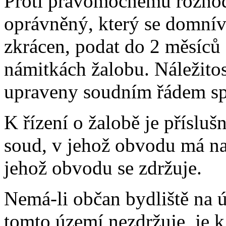
Proti pravomocnému rozho
oprávněný, který se domnív
zkrácen, podat do 2 měsíců
námitkách žalobu. Náležitos
upraveny soudním řádem sp
K řízení o žalobě je příslu
soud, v jehož obvodu má na
jehož obvodu se zdržuje.
Nemá-li občan bydliště na ú
tomto území nezdržuje, je k