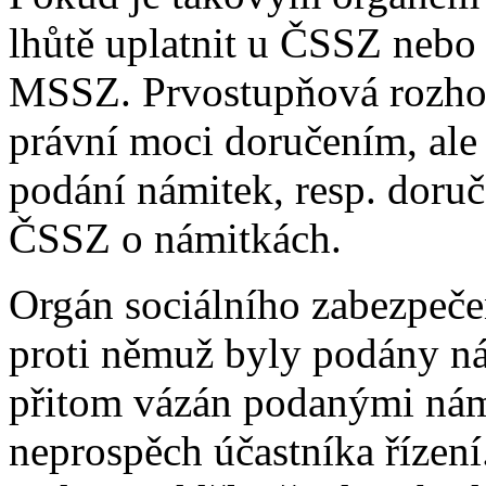
lhůtě uplatnit u ČSSZ nebo
MSSZ. Prvostupňová rozho
právní moci doručením, ale
podání námitek, resp. dor
ČSSZ o námitkách.
Orgán sociálního zabezpeč
proti němuž byly podány ná
přitom vázán podanými nám
neprospěch účastníka řízení