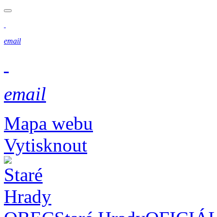
email
email
Mapa webu
Vytisknout