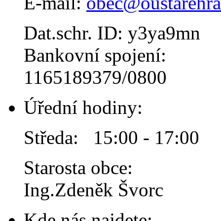
E-mail:
obec@oustarehra
Dat.schr. ID: y3ya9mn
Bankovní spojení:
1165189379/0800
Úřední hodiny:
Středa: 15:00 - 17:00
Starosta obce:
Ing.Zdeněk Švorc
Kde nás najdete: