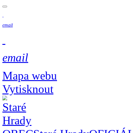
email
email
Mapa webu
Vytisknout