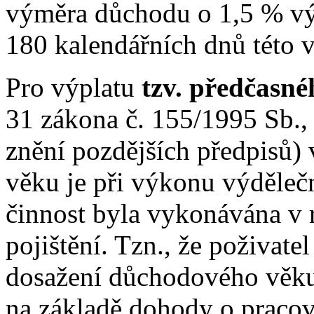
výměra důchodu o 1,5 % vý
180 kalendářních dnů této v
Pro výplatu
tzv. předčasn
31 zákona č. 155/1995 Sb.,
znění pozdějších předpisů)
věku je při výkonu výděleč
činnost byla vykonávána v 
pojištění. Tzn., že poživat
dosažení důchodového věku
na základě dohody o pracovn