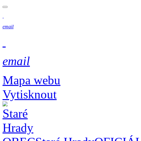
email
email
Mapa webu
Vytisknout