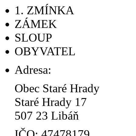
1. ZMÍNKA
ZÁMEK
SLOUP
OBYVATEL
Adresa:
Obec Staré Hrady
Staré Hrady 17
507 23 Libáň
IČO: 47478179