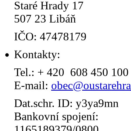
Staré Hrady 17
507 23 Libáň
IČO: 47478179
Kontakty:
Tel.: + 420 608 450 100
E-mail:
obec@oustarehra
Dat.schr. ID: y3ya9mn
Bankovní spojení:
1165189379/0800