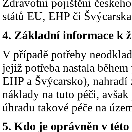
Zdravotní pojištění české
států EU, EHP či Švýcarska
4. Základní informace k ži
V případě potřeby neodkladn
jejíž potřeba nastala během
EHP a Švýcarsko), nahradí 
náklady na tuto péči, avšak
úhradu takové péče na územ
5. Kdo je oprávněn v této