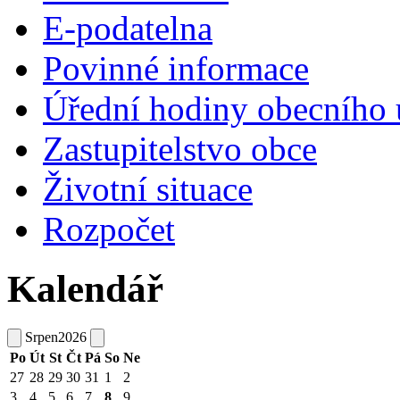
E-podatelna
Povinné informace
Úřední hodiny obecního 
Zastupitelstvo obce
Životní situace
Rozpočet
Kalendář
Srpen
2026
Po
Út
St
Čt
Pá
So
Ne
27
28
29
30
31
1
2
3
4
5
6
7
8
9