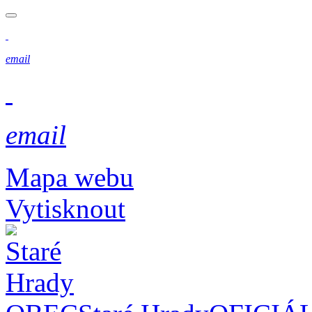
email
email
Mapa webu
Vytisknout