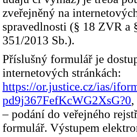
zveřejněný na internetových
spravedlnosti (§ 18 ZVR a §
351/2013 Sb.).
Příslušný formulář je dostu
internetových stránkách:
https://or.justice.cz/ias/if
pd9j367FefKcWG2XsG?0
,
– podání do veřejného rejstř
formulář. Výstupem elektro