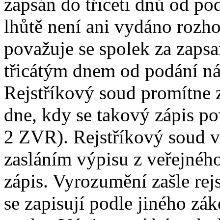
zapsán do třiceti dnů od pod
lhůtě není ani vydáno rozho
považuje se spolek za zapsa
třicátým dnem od podání ná
Rejstříkový soud promítne 
dne, kdy se takový zápis po
2 ZVR). Rejstříkový soud v
zasláním výpisu z veřejného
zápis. Vyrozumění zašle rej
se zapisují podle jiného zá