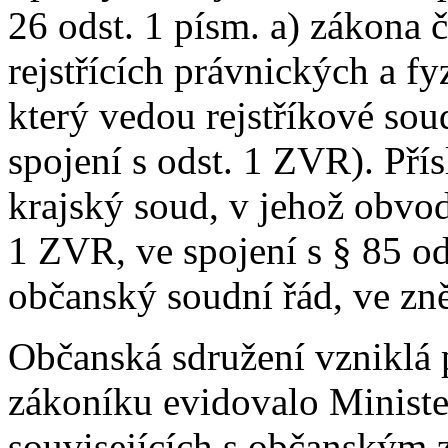
26 odst. 1 písm. a) zákona 
rejstřících právnických a f
který vedou rejstříkové sou
spojení s odst. 1 ZVR). Př
krajský soud, v jehož obvod
1 ZVR, ve spojení s § 85 od
občanský soudní řád, ve zně
Občanská sdružení vzniklá 
zákoníku evidovalo Ministe
souvisejících s občanským