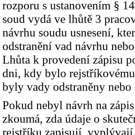
rozporu s ustanovením § 1
soud vydá ve lhůtě 3 praco
návrhu soudu usnesení, kte
odstranění vad návrhu nebo 
Lhůta k provedení zápisu p
dni, kdy bylo rejstříkovém
byly vady odstraněny nebo 
Pokud nebyl návrh na zápis
zkoumá, zda údaje o skuteč
rejstříku zapisují, vyplývají