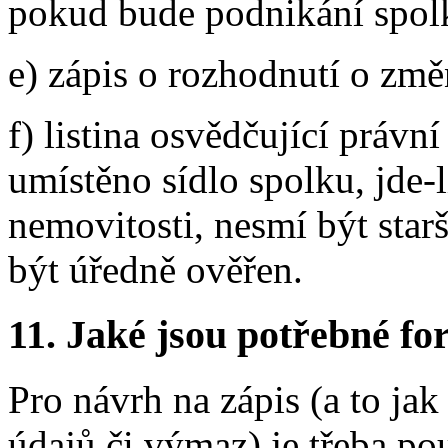
pokud bude podnikání spolk
e) zápis o rozhodnutí o změ
f) listina osvědčující právn
umístěno sídlo spolku, jde-l
nemovitosti, nesmí být star
být úředně ověřen.
11. Jaké jsou potřebné fo
Pro návrh na zápis (a to ja
údajů či výmaz) je třeba po