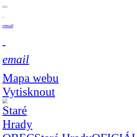
email
email
Mapa webu
Vytisknout