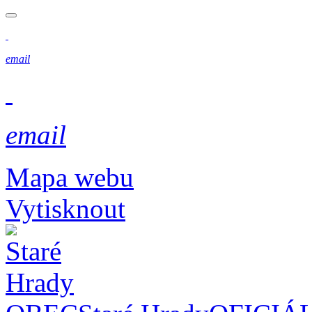
email
email
Mapa webu
Vytisknout