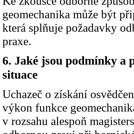
Ke zkoušce odborné způsobi
geomechanika může být přip
která splňuje požadavky od
praxe.
6. Jaké jsou podmínky a p
situace
Uchazeč o získání osvědčen
výkon funkce geomechanika
v rozsahu alespoň magister