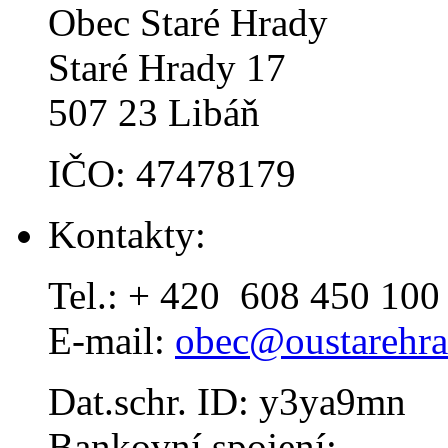
Obec Staré Hrady
Staré Hrady 17
507 23 Libáň
IČO: 47478179
Kontakty:
Tel.: + 420 608 450 100
E-mail:
obec@oustarehra
Dat.schr. ID: y3ya9mn
Bankovní spojení: