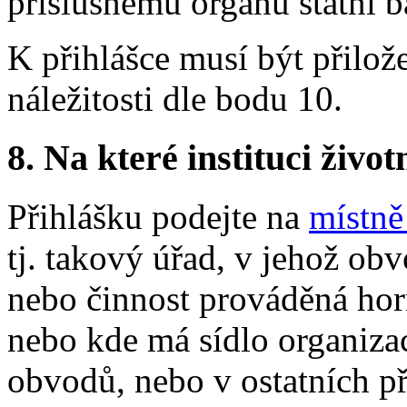
příslušnému orgánu státní b
K přihlášce musí být přilo
náležitosti dle bodu 10.
8. Na které instituci životn
Přihlášku podejte na
místně
tj. takový úřad, v jehož ob
nebo činnost prováděná h
nebo kde má sídlo organiza
obvodů, nebo v ostatních př