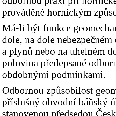
odbornou praxi při hornické
prováděné hornickým způso
Má-li být funkce geomecha
dole, na dole nebezpečném 
a plynů nebo na uhelném do
polovina předepsané odborn
obdobnými podmínkami.
Odbornou způsobilost geom
příslušný obvodní báňský ú
stanovenou předsedou Česk