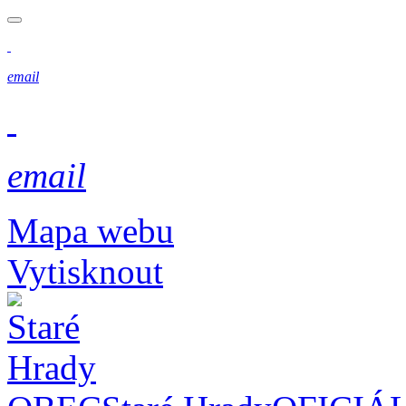
email
email
Mapa webu
Vytisknout