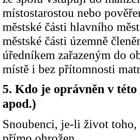
místostarostou nebo pověře
městské části hlavního měs
městské části územně členě
úředníkem zařazeným do obe
místě i bez přítomnosti matr
5. Kdo je oprávněn v této
apod.)
Snoubenci, je-li život toho,
přímo ohrožen.