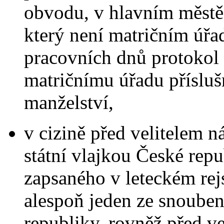
obvodu, v hlavním městě 
který není matričním úřa
pracovních dnů protokol 
matričnímu úřadu příslu
manželství,
v cizině před velitelem 
státní vlajkou České repu
zapsaného v leteckém rejs
alespoň jeden ze snoube
republiky, rovněž před v