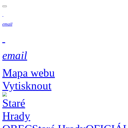
email
email
Mapa webu
Vytisknout