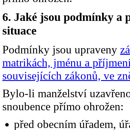
6. Jaké jsou podmínky a p
situace
Podmínky jsou upraveny
zá
matrikách, jménu a příjmen
souvisejících zákonů, ve zn
Bylo-li manželství uzavřeno
snoubence přímo ohrožen:
před obecním úřadem, úř