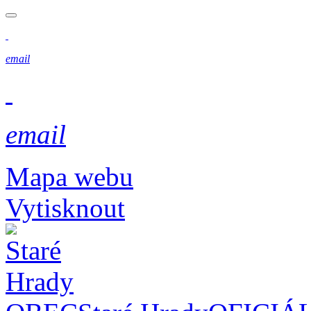
email
email
Mapa webu
Vytisknout