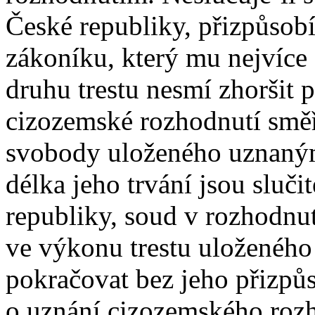
České republiky, přizpůsobí 
zákoníku, který mu nejvíce
druhu trestu nesmí zhoršit 
cizozemské rozhodnutí směřu
svobody uloženého uznaný
délka jeho trvání jsou sluč
republiky, soud v rozhodnut
ve výkonu trestu uloženéh
pokračovat bez jeho přizpů
o uznání cizozemského roz