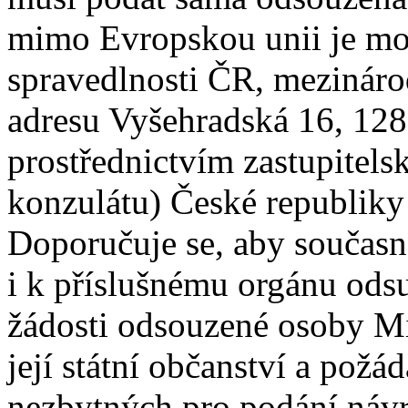
mimo Evropskou unii je mo
spravedlnosti ČR, mezinár
adresu Vyšehradská 16, 128
prostřednictvím zastupitels
konzulátu) České republiky 
Doporučuje se, aby současn
i k příslušnému orgánu odsu
žádosti odsouzené osoby Min
její státní občanství a požád
nezbytných pro podání náv