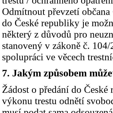
trestu / ochranného opatře
Odmítnout převzetí občana
do České republiky je možn
některý z důvodů pro neuz
stanovený v zákoně č. 104/2
spolupráci ve věcech trestní
7. Jakým způsobem můžete 
Žádost o předání do České 
výkonu trestu odnětí svobo
musí podat sama odsouzená 