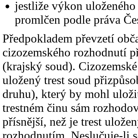
jestliže výkon uloženého
promlčen podle práva Če
Předpokladem převzetí obča
cizozemského rozhodnutí 
(krajský soud). Cizozemské
uložený trest soud přizpůso
druhu), který by mohl uloži
trestném činu sám rozhodova
přísnější, než je trest ul
rozhodnutím. Neslučuje-li s