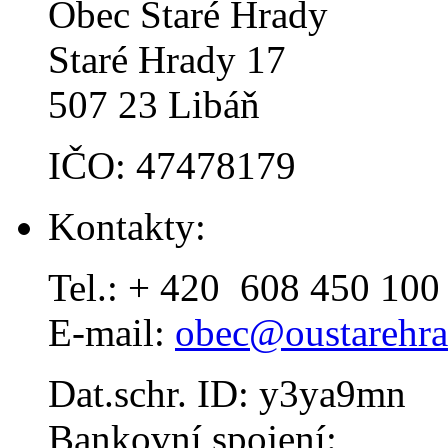
Obec Staré Hrady
Staré Hrady 17
507 23 Libáň
IČO: 47478179
Kontakty:
Tel.: + 420 608 450 100
E-mail:
obec@oustarehra
Dat.schr. ID: y3ya9mn
Bankovní spojení: