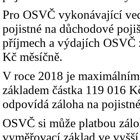
Pro OSVČ vykonávající vedl
pojistné na důchodové pojiš
příjmech a výdajích OSVČ z
Kč měsíčně.
V roce 2018 je maximální
základem částka 119 016 K
odpovídá záloha na pojistn
OSVČ si může platbou záloh
vyměřovací základ ve vyšší 