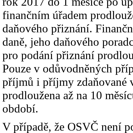
rok 2017 do 1 měsíce po upl
finančním úřadem prodlouž
daňového přiznání. Finančn
daně, jeho daňového poradce
pro podání přiznání prodlou
Pouze v odůvodněných přípa
příjmů i příjmy zdaňované v
prodloužena až na 10 měsíc
období.
V případě, že OSVČ není po