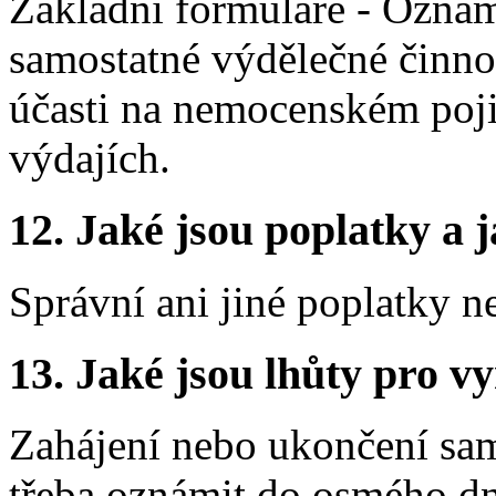
Základní formuláře - Oznám
samostatné výdělečné činno
účasti na nemocenském pojiš
výdajích.
12. Jaké jsou poplatky a j
Správní ani jiné poplatky n
13. Jaké jsou lhůty pro vy
Zahájení nebo ukončení sam
třeba oznámit do osmého d