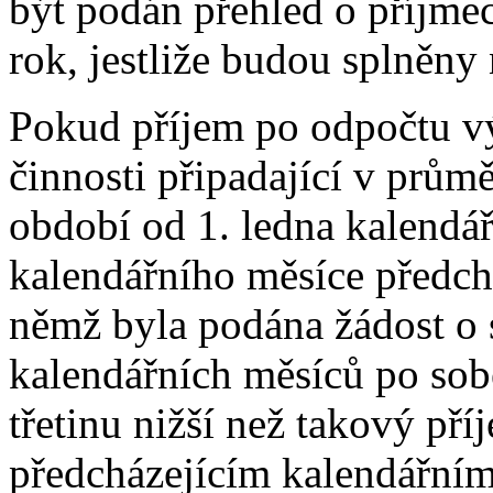
být podán přehled o příjmec
rok, jestliže budou splněny
Pokud příjem po odpočtu v
činnosti připadající v prům
období od 1. ledna kalendá
kalendářního měsíce předch
němž byla podána žádost o 
kalendářních měsíců po sob
třetinu nižší než takový pří
předcházejícím kalendářním