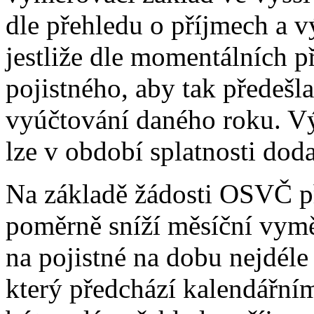
dle přehledu o příjmech a v
jestliže dle momentálních 
pojistného, aby tak předešl
vyúčtování daného roku. Vý
lze v období splatnosti doda
Na základě žádosti OSVČ 
poměrně sníží měsíční vymě
na pojistné na dobu nejdél
který předchází kalendářní