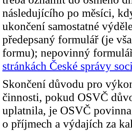
následujícího po měsíci, kdy
ukončení samostatné výděle
předepsaný formulář (je vš
formu); nepovinný formulář
stránkách České správy soc
Skončení důvodu pro výkon
činnosti, pokud OSVČ důvod
uplatnila, je OSVČ povinna
o příjmech a výdajích za ka