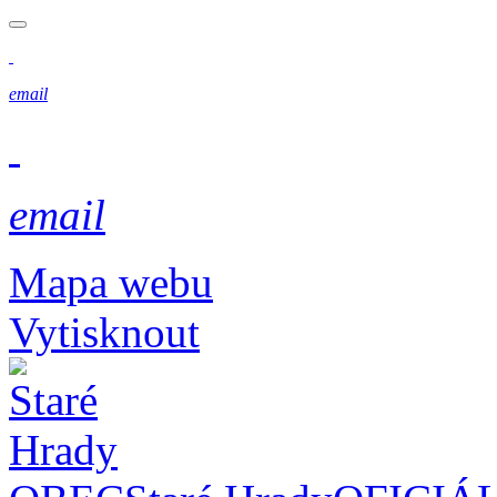
email
email
Mapa webu
Vytisknout