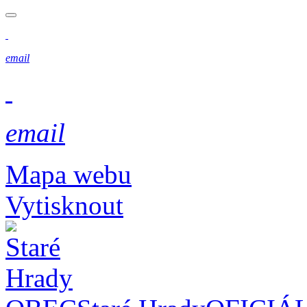
email
email
Mapa webu
Vytisknout