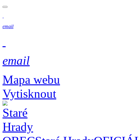
email
email
Mapa webu
Vytisknout