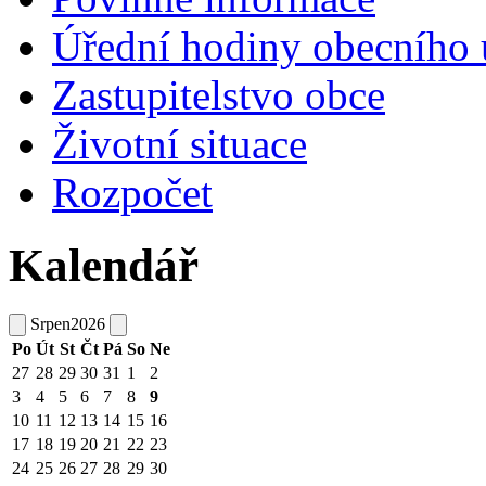
Úřední hodiny obecního 
Zastupitelstvo obce
Životní situace
Rozpočet
Kalendář
Srpen
2026
Po
Út
St
Čt
Pá
So
Ne
27
28
29
30
31
1
2
3
4
5
6
7
8
9
10
11
12
13
14
15
16
17
18
19
20
21
22
23
24
25
26
27
28
29
30