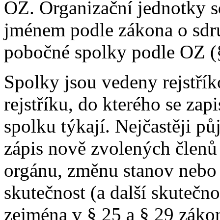
OZ. Organizační jednotky s
jménem podle zákona o sdru
pobočné spolky podle OZ (
Spolky jsou vedeny rejstř
rejstříku, do kterého se zapi
spolku týkají. Nejčastěji pů
zápis nově zvolených členů 
orgánu, změnu stanov nebo
skutečnost (a další skutečno
zejména v § 25 a § 29 záko