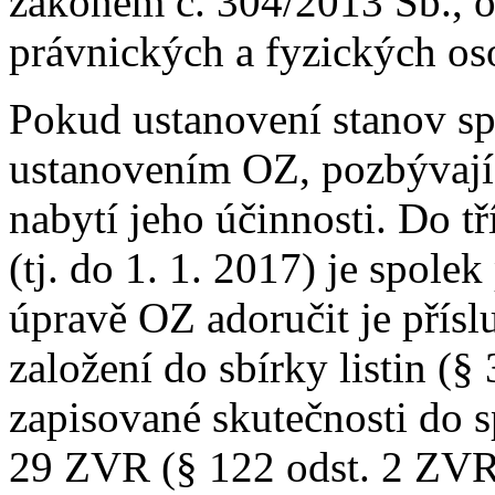
zákonem č. 304/2013 Sb., o 
právnických a fyzických os
Pokud ustanovení stanov s
ustanovením OZ, pozbývají 
nabytí jeho účinnosti. Do tř
(tj. do 1. 1. 2017) je spole
úpravě OZ adoručit je přís
založení do sbírky listin (§
zapisované skutečnosti do s
29 ZVR (§ 122 odst. 2 ZVR