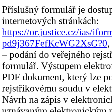
Příslušný formulář je dostu
internetových stránkách:
https://or.justice.cz/ias/if
pd9j367FefKcWG2XsG?0
,
– podání do veřejného rejstř
formulář. Výstupem elektro
PDF dokument, který lze po
rejstříkovému soudu v elekt
Návrh na zápis v elektroni
uznávaným elektronickým 