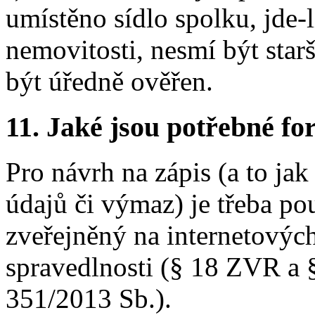
umístěno sídlo spolku, jde-l
nemovitosti, nesmí být star
být úředně ověřen.
11. Jaké jsou potřebné fo
Pro návrh na zápis (a to ja
údajů či výmaz) je třeba po
zveřejněný na internetových
spravedlnosti (§ 18 ZVR a §
351/2013 Sb.).