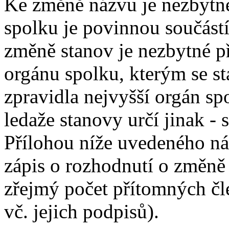
Ke změně názvu je nezbytné
spolku je povinnou součástí
změně stanov je nezbytné př
orgánu spolku, kterým se s
zpravidla nejvyšší orgán spo
ledaže stanovy určí jinak - 
Přílohou níže uvedeného náv
zápis o rozhodnutí o změně 
zřejmý počet přítomných čle
vč. jejich podpisů).