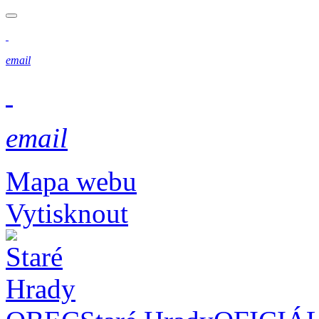
email
email
Mapa webu
Vytisknout