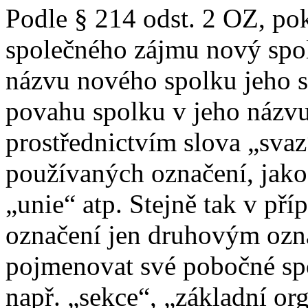
Podle § 214 odst. 2 OZ, po
společného zájmu nový spole
názvu nového spolku jeho 
povahu spolku v jeho názv
prostřednictvím slova „svaz
používaných označení, jako 
„unie“ atp. Stejně tak v př
označení jen druhovým oz
pojmenovat své pobočné sp
např. „sekce“, „základní or