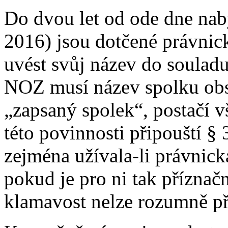
Do dvou let od ode dne naby
2016) jsou dotčené právnic
uvést svůj název do soulad
NOZ musí název spolku obs
„zapsaný spolek“, postačí v
této povinnosti připouští 
zejména užívala-li právnic
pokud je pro ni tak příznač
klamavost nelze rozumně př