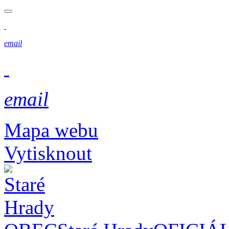
email
email
Mapa webu
Vytisknout