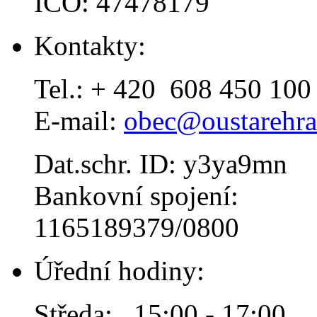
IČO: 47478179
Kontakty:
Tel.: + 420 608 450 100
E-mail:
obec@oustarehra
Dat.schr. ID: y3ya9mn
Bankovní spojení:
1165189379/0800
Úřední hodiny:
Středa: 15:00 - 17:00