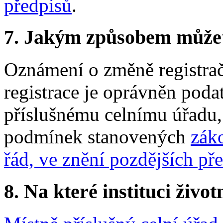
předpisů
.
7. Jakým způsobem můžete 
Oznámení o změně registračn
registrace je oprávněn poda
příslušnému celnímu úřadu,
podmínek stanovených
zák
řád, ve znění pozdějších př
8. Na které instituci životn