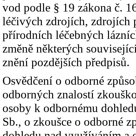
vod podle § 19 zákona č. 1
léčivých zdrojích, zdrojích
přírodních léčebných lázníc
změně některých souvisejíc
znění pozdějších předpisů.
Osvědčení o odborné způsob
odborných znalostí zkouško
osoby k odbornému dohledu
Sb., o zkoušce o odborné z
dohledu nad využíváním a o