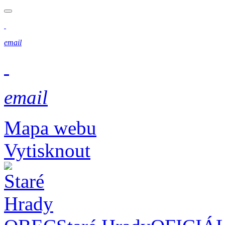
email
email
Mapa webu
Vytisknout