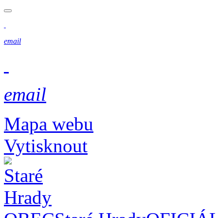
email
email
Mapa webu
Vytisknout