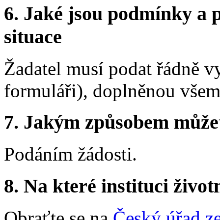
6. Jaké jsou podmínky a p
situace
Žadatel musí podat řádně v
formuláři), doplněnou všemi
7. Jakým způsobem můžete 
Podáním žádosti.
8. Na které instituci životn
Obraťte se na
Český úřad ze