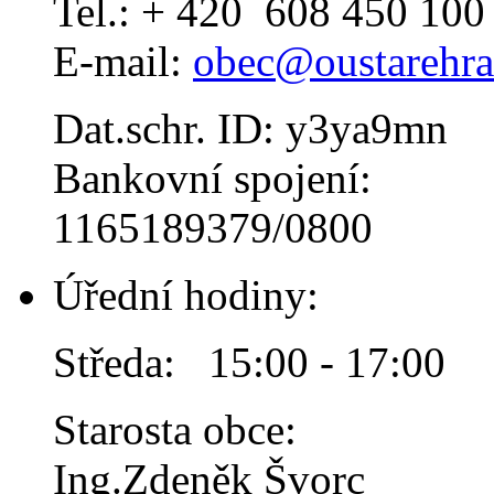
Tel.: + 420 608 450 100
E-mail:
obec@oustarehra
Dat.schr. ID: y3ya9mn
Bankovní spojení:
1165189379/0800
Úřední hodiny:
Středa: 15:00 - 17:00
Starosta obce:
Ing.Zdeněk Švorc