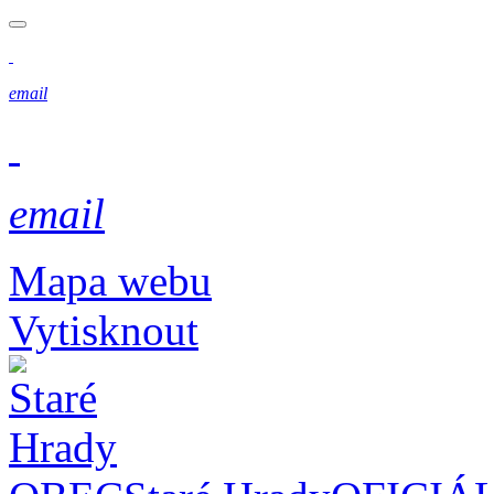
email
email
Mapa webu
Vytisknout