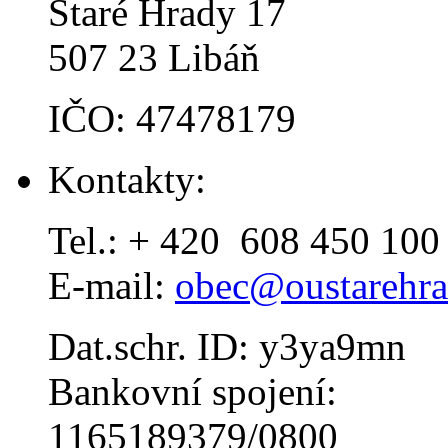
Staré Hrady 17
507 23 Libáň
IČO: 47478179
Kontakty:
Tel.: + 420 608 450 100
E-mail:
obec@oustarehra
Dat.schr. ID: y3ya9mn
Bankovní spojení:
1165189379/0800