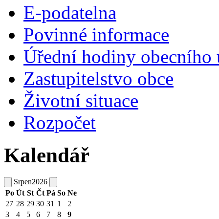
E-podatelna
Povinné informace
Úřední hodiny obecního 
Zastupitelstvo obce
Životní situace
Rozpočet
Kalendář
Srpen
2026
Po
Út
St
Čt
Pá
So
Ne
27
28
29
30
31
1
2
3
4
5
6
7
8
9