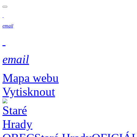
email
email
Mapa webu
Vytisknout