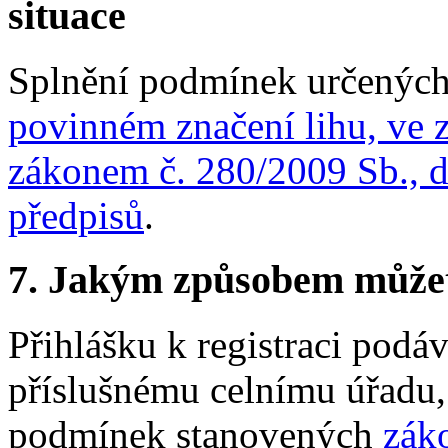
situace
Splnění podmínek určenýc
povinném značení lihu, ve 
zákonem č. 280/2009 Sb., d
předpisů
.
7. Jakým způsobem můžete 
Přihlášku k registraci podá
příslušnému celnímu úřadu,
podmínek stanovených
zák