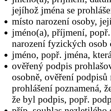
jejíhož jména se prohláše
místo narození osoby, jej
jméno(a), příjmení, popř
narození fyzických osob č
jméno, popř. jména, která
ověřený podpis prohlašova
osobně, ověření podpisů n
prohlášení poznamená, ž
že byl podpis, popř. podp
příp. souhlas nezletilého 