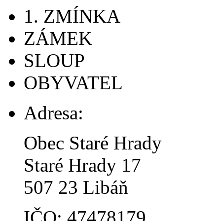
1. ZMÍNKA
ZÁMEK
SLOUP
OBYVATEL
Adresa:
Obec Staré Hrady
Staré Hrady 17
507 23 Libáň
IČO: 47478179