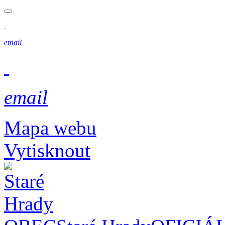
email
email
Mapa webu
Vytisknout