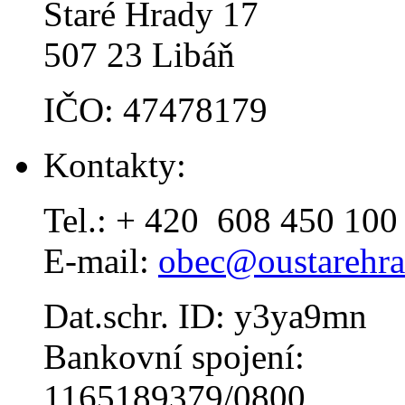
Staré Hrady 17
507 23 Libáň
IČO: 47478179
Kontakty:
Tel.: + 420 608 450 100
E-mail:
obec@oustarehra
Dat.schr. ID: y3ya9mn
Bankovní spojení:
1165189379/0800