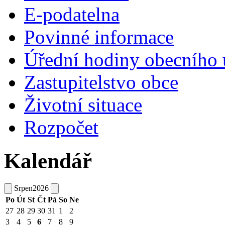
E-podatelna
Povinné informace
Úřední hodiny obecního 
Zastupitelstvo obce
Životní situace
Rozpočet
Kalendář
Srpen
2026
Po
Út
St
Čt
Pá
So
Ne
27
28
29
30
31
1
2
3
4
5
6
7
8
9