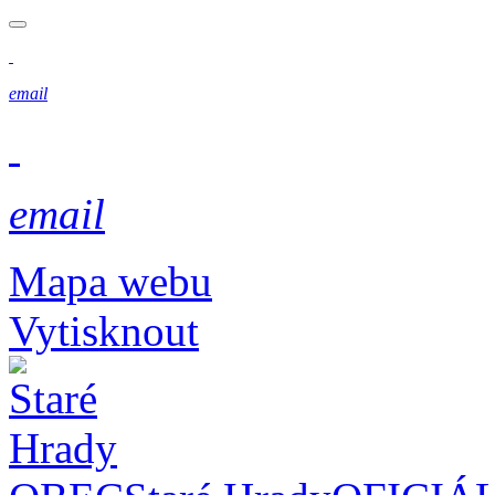
email
email
Mapa webu
Vytisknout