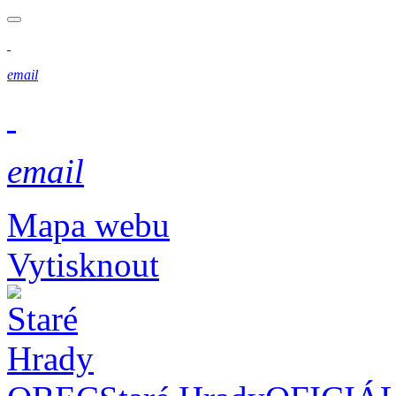
email
email
Mapa webu
Vytisknout