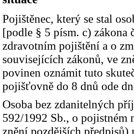
Pojištěnec, který se stal o
[podle § 5 písm. c) zákona 
zdravotním pojištění a o z
souvisejících zákonů, ve zn
povinen oznámit tuto skuteč
pojišťovně do 8 dnů ode dne
Osoba bez zdanitelných pří
592/1992 Sb., o pojistném n
znění pozdějších předpisů) p