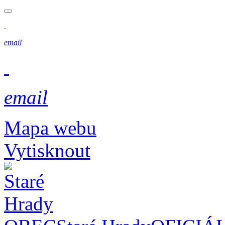
email
email
Mapa webu
Vytisknout