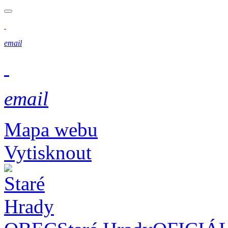
email
email
Mapa webu
Vytisknout