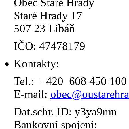
Obec Staré Hrady
Staré Hrady 17
507 23 Libáň
IČO: 47478179
Kontakty:
Tel.: + 420 608 450 100
E-mail:
obec@oustarehra
Dat.schr. ID: y3ya9mn
Bankovní spojení: