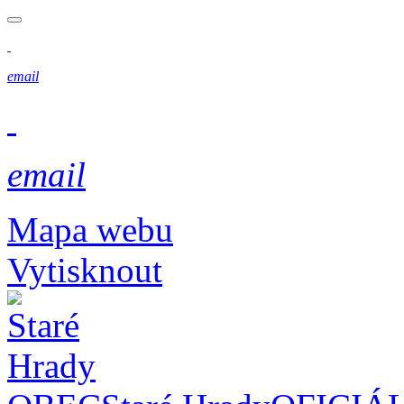
email
email
Mapa webu
Vytisknout