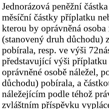
Jednorázová peněžní částka
měsíční částky příplatku ne
kterou by oprávněná osoba
(stanovený druh důchodu) 
pobírala, resp. ve výši 72n
představující výši příplatku
oprávněné osobě náležel, 
důchodu) pobírala, a částkou
náležejícím podle téhož pr
zvláštním příspěvku vyplác