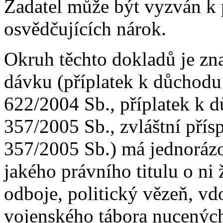
Žadatel může být vyzván k 
osvědčujících nárok.
Okruh těchto dokladů je zna
dávku (příplatek k důchodu 
622/2004 Sb., příplatek k 
357/2005 Sb., zvláštní pří
357/2005 Sb.) má jednorázo
jakého právního titulu o ni 
odboje, politický vězeň, v
vojenského tábora nucených