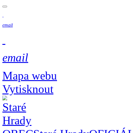
email
email
Mapa webu
Vytisknout