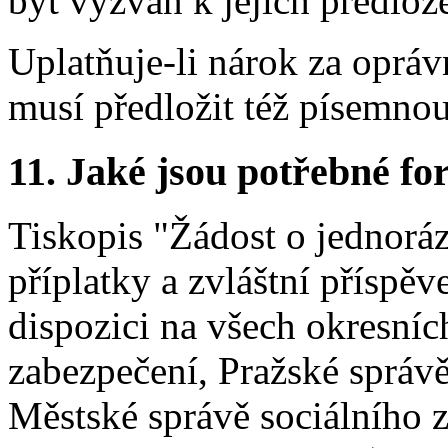
být vyzván k jejich předlož
Uplatňuje-li nárok za oprá
musí předložit též písemno
11. Jaké jsou potřebné fo
Tiskopis "Žádost o jednorá
příplatky a zvláštní příspě
dispozici na všech okresníc
zabezpečení, Pražské správ
Městské správě sociálního z