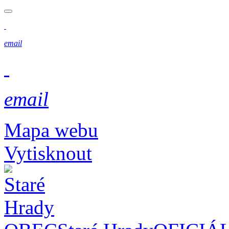
email
email
Mapa webu
Vytisknout