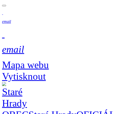
email
email
Mapa webu
Vytisknout